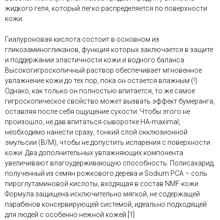
жидкого геля, который легко распределяется по поверхности
кожи.
Гиалуроновая кислота состоит в основном из
гликозаминогликанов, функция которых заключается в защите
и поддержании эластичности кожи и водного баланса.
Высокогигроскопичный раствор обеспечивает мгновенное
увлажнение кожи до тех пор, пока он остается влажным (!)
Однако, как только он полностью впитается, то же самое
гигроскопическое свойство может вызвать эффект бумеранга,
оставляя после себя ощущение сухости. Чтобы этого не
произошло, не дав впитаться сыворотке HA-maximal,
необходимо нанести сразу, тонкий слой окклюзионной
эмульсии (В/М), чтобы не допустить испарения с поверхности
кожи. Два дополнительных увлажняющих компонента
увеличивают влагоудерживающую способность: Полисахарид,
полученный из семян рожкового дерева и Sodium PCA – соль
пироглутаминовой кислоты, входящая в состав NMF кожи.
Формула защищена исключительно мягкой, не содержащей
парабенов консервирующей системой, идеально подходящей
для людей с особенно нежной кожей.[1]