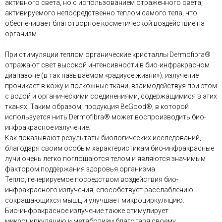
активного света, но с использованием отражённого света,
активируемого непосредственно теплом самого тела, что
обеспечивает благотворное косметической воздействие на
организм.
При стимуляции теплом органические кристаллы Dermofibra®
отражают свет высокой интенсивности в био-инфракрасном
диапазоне (в так называемом «радиусе жизни»); излучение
проникает в кожу и подкожные ткани, взаимодействуя при этом
с водой и органическими соединениями, содержащимися в этих
тканях. Таким образом, продукция BeGood®, в которой
используется нить Dermofibra® может воспроизводить био-
инфракрасное излучение.
Как показывают результаты биологических исследований,
благодаря своим особым характеристикам био-инфракрасные
лучи очень легко поглощаются телом и являются значимым
фактором поддержания здоровья организма.
Тепло, генерируемое посредством воздействия био-
инфракрасного излучения, способствует расслаблению
сокращающихся мышц и улучшает микроциркуляцию.
Био-инфракрасное излучение также стимулирует
микроциркуляцию и метаболизм благодаря своему