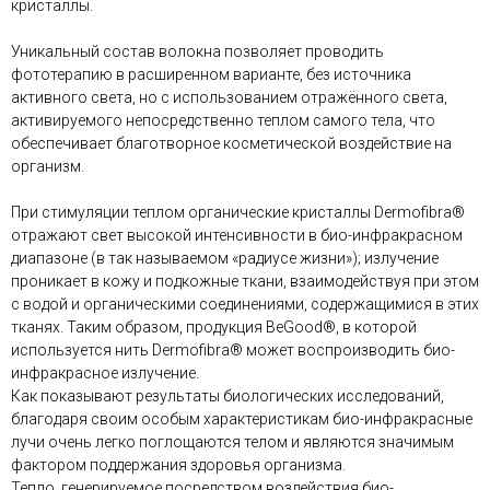
кристаллы.
Уникальный состав волокна позволяет проводить
фототерапию в расширенном варианте, без источника
активного света, но с использованием отражённого света,
активируемого непосредственно теплом самого тела, что
обеспечивает благотворное косметической воздействие на
организм.
При стимуляции теплом органические кристаллы Dermofibra®
отражают свет высокой интенсивности в био-инфракрасном
диапазоне (в так называемом «радиусе жизни»); излучение
проникает в кожу и подкожные ткани, взаимодействуя при этом
с водой и органическими соединениями, содержащимися в этих
тканях. Таким образом, продукция BeGood®, в которой
используется нить Dermofibra® может воспроизводить био-
инфракрасное излучение.
Как показывают результаты биологических исследований,
благодаря своим особым характеристикам био-инфракрасные
лучи очень легко поглощаются телом и являются значимым
фактором поддержания здоровья организма.
Тепло, генерируемое посредством воздействия био-