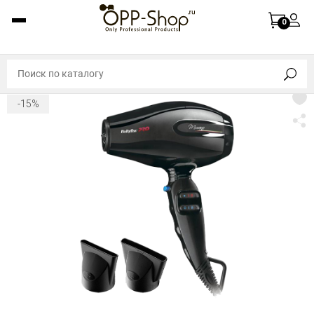
0
-15%