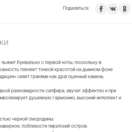
Поделиться:
ки
ьянит буквально с первой ноты, поскольку в
сканность пленяет тонкой красотой на дымном фоне
адицеи» сияет гранями как драгоценный камень.
дкой разновидности сапфира, звучат эффектно и при
символизирует душевную гармонию, высокий интеллект и
остью черной смородины.
аверное, поблизости пиратский остров.