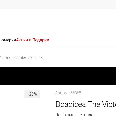
фюмерия
Акции и Подарки
ictorious Amber Sapphire
Артикул: 68385
-20%
Boadicea The Vict
Парфюмерная вода