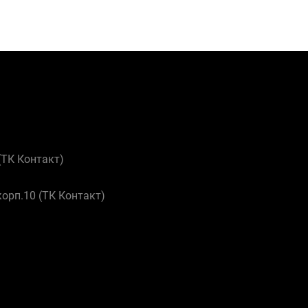
 (ТК Контакт)
корп.10 (ТК Контакт)