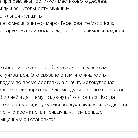
в приправлены горчинкой мастикового дерева.
силу и решительность мужчины.
 стильной женщины.
арфюмерия элитной марки Boadicea the Victorious,
л чарует мягким обаянием, особенно зимой и поздней
 совсем похож на себя - может стать резким,
етучиваться. Это связано с тем, что жидкость
падам во время доставки, а значит, молекулярная
ивание с кислородом. Рекомендуем поставить флакон
-7 дней и дать ему "отдохнуть", отстояться. Когда
 температурой, и пузырьки воздуха выйдут из жидкости
те, что аромат стал привычным. Чем дольше
сыщенным он становится.