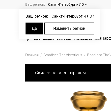
Ваш регион:
Санкт-Петербург и ЛО
Ваш регион:
Санкт-Петербург и ЛО
?
Да
Изменить регион
Бренды
Для волос
Для лица
Для тела
Пар
Главная
Boadicea The Victorious
Boadicea The V
Скидки на весь парфюм