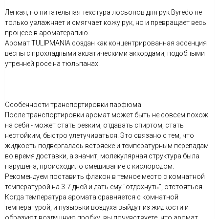
Легкая, но питательная текстура лосьонов для рук Byredo не
только увлажняет и смягчает кожу рук, но и превращает весь
процесс в ароматерапию.
Аромат TULIPMANIA создан как концентрированная эссенция
весны с прохладными акватическими аккордами, подобными
утренней росе на тюльпанах.
Особенности транспортировки парфюма
После транспортировки аромат может быть не совсем похож
на себя - может стать резким, отдавать спиртом, стать
нестойким, быстро улетучиваться. Это связано с тем, что
жидкость подвергалась встряске и температурным перепадам
во время доставки, а значит, молекулярная структура была
нарушена, происходило смешивание с кислородом.
Рекомендуем поставить флакон в темное место с комнатной
температурой на 3-7 дней и дать ему "отдохнуть", отстояться.
Когда температура аромата сравняется с комнатной
температурой, и пузырьки воздуха выйдут из жидкости и
образуют воздушную пробку, вы почувствуете, что аромат