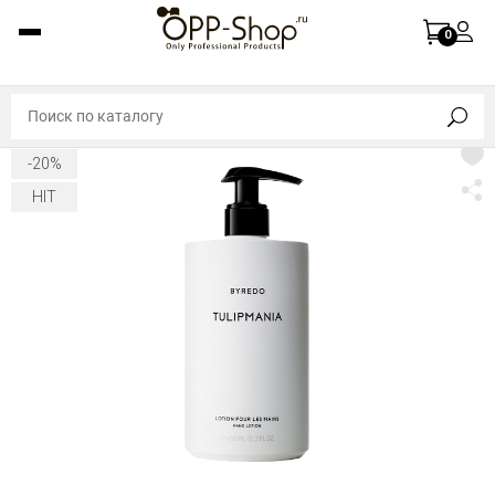
0
-20%
HIT