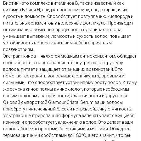
Биотин - это комплекс витаминов B, также известный как
витамин B7 или H, придает волосам силу, предотвращая их
сухость и ломкость. Способствует поступлению кислорода и
питательных элементов в волосяные фолликулы. Производит
оптимизацию обменных процессов в луковицах волоса,
уменьшает выпадение, ломкость и сухость волос, повышает
устойчивость волоса к внешним неблагоприятным
воздействиям.
Экстракт киноа – является мощным антиоксидантом, обладает
способностью восстанавливать внутреннюю структуру
волоса, питает и защищает от внешних воздействий. Это
помогает сохранить волосяные фолликулы здоровыми и
сильными, что способствует устойчивому росту волос. К тому
же семена киноа полны аминокислот, которые необходимы
нашим волосам для прочности, эластичности и упругости.
С новой сывороткой Glamour Cristal Serum ваши волосы
приобретут интенсивный блеск и непревзойденную мягкость.
Ультраконцентрированная формула запечатывает секущиеся
кончики и способствует увлажнению волос. Это делает ваши
волосы более здоровыми, блестящими и мягкими. Обладает
термозащитными свойствами до 180°C, а это значит, что вы