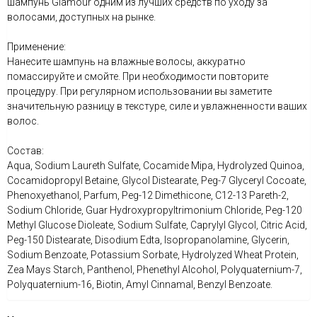
шампунь Glamour одним из лучших средств по уходу за
волосами, доступных на рынке.
Применение:
Нанесите шампунь на влажные волосы, аккуратно
помассируйте и смойте. При необходимости повторите
процедуру. При регулярном использовании вы заметите
значительную разницу в текстуре, силе и увлажненности ваших
волос.
Состав:
Aqua, Sodium Laureth Sulfate, Cocamide Mipa, Hydrolyzed Quinoa,
Cocamidopropyl Betaine, Glycol Distearate, Peg-7 Glyceryl Cocoate,
Phenoxyethanol, Parfum, Peg-12 Dimethicone, C12-13 Pareth-2,
Sodium Chloride, Guar Hydroxypropyltrimonium Chloride, Peg-120
Methyl Glucose Dioleate, Sodium Sulfate, Caprylyl Glycol, Citric Acid,
Peg-150 Distearate, Disodium Edta, Isopropanolamine, Glycerin,
Sodium Benzoate, Potassium Sorbate, Hydrolyzed Wheat Protein,
Zea Mays Starch, Panthenol, Phenethyl Alcohol, Polyquaternium-7,
Polyquaternium-16, Biotin, Amyl Cinnamal, Benzyl Benzoate.