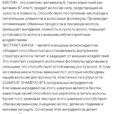
БИОТИН - это комплекс витаминов B, также известный как
витамин B7 или H, придает волосам силу, предотвращая их
сухость и ломкость. Способствует поступлению кислорода и
питательных элементов в волосяные фолликулы. Производит
оптимизацию обменных процессов в луковицах волоса,
уменьшает выпадение, ломкость и сухость волос, повышает
устойчивость волоса к внешним неблагоприятным
воздействиям.
ЭКСТРАКТ КИНОА – является мощным антиоксидантом,
обладает способностью восстанавливать внутреннюю
структуру волоса, питает и защищает от внешних воздействий.
Это помогает сохранить волосяные фолликулы здоровыми и
сильными, что способствует устойчивому росту волос. К тому
же семена киноа полны аминокислот, которые необходимы
нашим волосам для прочности, эластичности и упругости.
GLAMOUR. SHAMPOO 87% натуральных ингредиентов.
Ключевым ингредиентом этого шампуня является биотин,
известный своей способностью укреплять и питать волосы.
Кроме того, кремовая текстура этого шампуня способствует
сбалансированному очищению волос, делая их гладкими и
мягкими на ощупь. Сочетание этих ингредиентов делает