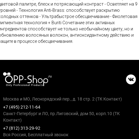
цветовой палитре, блеск и потрясающий контраст - Осветляет на 9
уровней - Технология Anti-Brass: способствует раскрытию
холодных оттенков - Ультрабыстрое обесцвечивание - Фиолетовая
игментная технология + Buriti Сочетание этих активных
ингредиентов способствует не только необычайному цвету, но и
обновлению волосяных волокон, антиоксидантному действию и
защите в процессе обесцвечивания.
Москва и МО, Леснорядский пер., д. 18 стр. 2 (ТК Контакт)
+7 (495) 212-11-64
Санкт-Петербург и ЛО, пр.Лиговский, дом 50, корп.10 (ТК
Контакт)
+7 (812) 313-29-92
Вся Россия, Бесплатный звонок