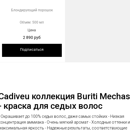
Блондирующий порошок
Объем: 500 мл
Цена
2 890 руб
Подписаться
Cadiveu коллекция Buriti Meсhas
- краска для седых волос
- Окрашивает до 100% седых волос, даже самых стойких - Низкая
концентрация аммиака - Очень мягкий аромат - Холодные оттенки и
аксимальная яркость - Надежные результаты, соответствующие