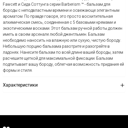
Fawcett и Сида Соттунга серии Barberism ™ - бальзам для
бороды с неподвластным времени и освежающе элегантным
ароматом. По правде говоря, это просто восхитительная
алхимическая смесь, соединенная с 5 базовыми кремами и
экзотическими восками. Этот бальзам ручной работы должен
иметь в своем арсенале любой джентльмен. Бальзам
необходимо наносить на влажную или сухую, чистую бороду.
Небольшую порцию бальзама разотрите и разогрейте в
ладонях. Нанесите бальзам по всей длине вашей бороды, затем
расчешите щеткой для максимальной фиксации. Бальзам
подпитывает вашу бороду, облегчая возможность придания ей
формы и стиля.
Характеристики