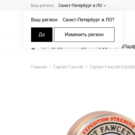
Ваш регион:
Санкт-Петербург и ЛО
Ваш регион:
Санкт-Петербург и ЛО
?
Да
Изменить регион
Бренды
Для волос
Для лица
Для тела
Пар
Главная
Captain Fawcett
Captain Fawcett Expedi