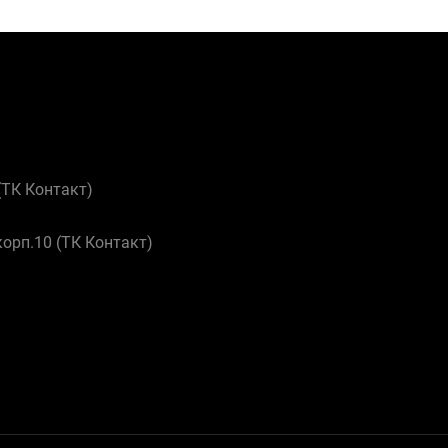
 (ТК Контакт)
корп.10 (ТК Контакт)