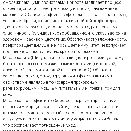
омолаживающими свойствами. Приостанавливает процесс
старения, способствует регенерации клеток, разглаживает
морщинки. Обладает лифтинг-эффектом, т. е. подтягивает кожу,
устраняет брыли, отвисшие складки, двойной подбородок.
Дарит коже упругость, словно в молодые годы, и приятную
эластичность. Улучшает кровообращение, что сказывается на
здоровом, красивом цвете лица. Обеспечивает увлажненность,
предотвращает шелушение, повышает иммунитет, не допускает
появление синяков и темных кругов под глазами.
Масло карите (Ши) увлажняет, защищает и регенерирует кожу,
богато ненасыщенными жирными кислотами (линолевой,
олеиновой, пальмитоиловой и стеариновой). Обладает
успокаивающими, стимулирующими и фотозащитными
свойствами, являясь в то же время прекрасным
регенерирующим и мощным питательным ингредиентом для
кожи.
Масло какао эффективно борется с первыми признаками
старения – морщинами. Целый ряд ненасыщенных кислот и
витаминов смягчают кожный покров, восстанавливают
структуру клеток, приводят в норму водно-липидный баланс,
что обеспечивает полноценный уход.