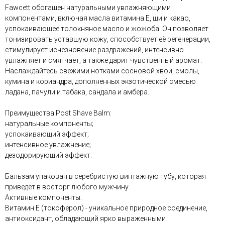
Fawcett обогащен натуральными увлажняющими
компонентами, включая масла витамина Е, ши и какао,
успокаивающее толокняное масло и жожоба. Он позволяет
тонизировать уставшую кожу, способствует её регенерации,
стимулирует исчезновение раздражений, интенсивно
увлажняет и смягчает, а также дарит чувственный аромат.
Наслаждайтесь свежими нотками сосновой хвои, смолы,
кумина и кориандра, дополненных экзотической смесью
ладана, пачули и табака, сандала и амбера.
Преимущества Post Shave Balm:
натуральные компоненты;
успокаивающий эффект;
интенсивное увлажнение;
дезодорирующий эффект.
Бальзам упакован в серебристую винтажную тубу, которая
приведёт в восторг любого мужчину.
Активные компоненты:
Витамин E (токоферол) - уникальное природное соединение,
антиоксидант, обладающий ярко выраженными