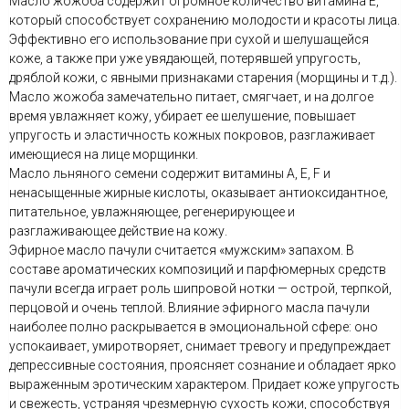
Масло жожоба содержит огромное количество витамина E,
который способствует сохранению молодости и красоты лица.
Эффективно его использование при сухой и шелушащейся
коже, а также при уже увядающей, потерявшей упругость,
дряблой кожи, с явными признаками старения (морщины и т.д.).
Масло жожоба замечательно питает, смягчает, и на долгое
время увлажняет кожу, убирает ее шелушение, повышает
упругость и эластичность кожных покровов, разглаживает
имеющиеся на лице морщинки.
Масло льняного семени содержит витамины A, E, F и
ненасыщенные жирные кислоты, оказывает антиоксидантное,
питательное, увлажняющее, регенерирующее и
разглаживающее действие на кожу.
Эфирное масло пачули считается «мужским» запахом. В
составе ароматических композиций и парфюмерных средств
пачули всегда играет роль шипровой нотки — острой, терпкой,
перцовой и очень теплой. Влияние эфирного масла пачули
наиболее полно раскрывается в эмоциональной сфере: оно
успокаивает, умиротворяет, снимает тревогу и предупреждает
депрессивные состояния, проясняет сознание и обладает ярко
выраженным эротическим характером. Придает коже упругость
и свежесть, устраняя чрезмерную сухость кожи, способствуя