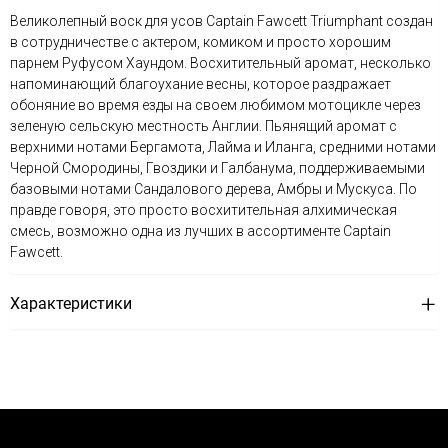
Великолепный воск для усов Captain Fawcett Triumphant создан
в сотрудничестве с актером, комиком и просто хорошим
парнем Руфусом Хаундом. Восхитительный аромат, несколько
напоминающий благоухание весны, которое раздражает
обоняние во время езды на своем любимом мотоцикле через
зеленую сельскую местность Англии. Пьянящий аромат с
верхними нотами Бергамота, Лайма и Иланга, средними нотами
Черной Смородины, Гвоздики и Галбанума, поддерживаемыми
базовыми нотами Сандалового дерева, Амбры и Мускуса. По
правде говоря, это просто восхитительная алхимическая
смесь, возможно одна из лучших в ассортименте Captain
Fawcett.
Характеристики