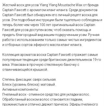
Жесткий воск для усов Ylang Ylang Moustache Wax от бренда
Captain Fawcett с ароматом иланг-иланга. Среди документов
Captain Fawcett был обнаружен его личный рецепт воска для
усов. Эти подробные инструкции были тщательно соблюдены и
теперь более чем через 100 лет оригинальный воск Captain
Fawcett для усов доступен всем, чтоб оказать помощь и
придать благородный вид вашим подкрученным усам. Ручная
работа с использованием только самых чистых ингредиентов
и отборных сортов эфирного масла иланг-иланга.
Коллекция ароматов воска Сaptain Fawsett отражает самые
популярные тенденции среди британских джентельменов 19-го
века. Упакован в прочную стеклянную баночку с
отвинчивающейся крышкой.
Степень фиксации: сверх сильная.
Блеск (уровень блеска): матовый.
Активные компоненты:
Пчелиный воск - отменное средство для укладки волос.
Обработанный воском волос становится гладким,
пружинистым и отлично держит прическу. Эфиры пчелиного