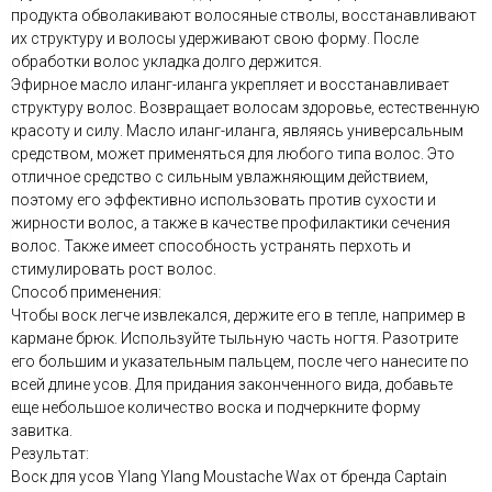
продукта обволакивают волосяные стволы, восстанавливают
их структуру и волосы удерживают свою форму. После
обработки волос укладка долго держится.
Эфирное масло иланг-иланга укрепляет и восстанавливает
структуру волос. Возвращает волосам здоровье, естественную
красоту и силу. Масло иланг-иланга, являясь универсальным
средством, может применяться для любого типа волос. Это
отличное средство с сильным увлажняющим действием,
поэтому его эффективно использовать против сухости и
жирности волос, а также в качестве профилактики сечения
волос. Также имеет способность устранять перхоть и
стимулировать рост волос.
Способ применения:
Чтобы воск легче извлекался, держите его в тепле, например в
кармане брюк. Используйте тыльную часть ногтя. Разотрите
его большим и указательным пальцем, после чего нанесите по
всей длине усов. Для придания законченного вида, добавьте
еще небольшое количество воска и подчеркните форму
завитка.
Результат:
Воск для усов Ylang Ylang Moustache Wax от бренда Captain