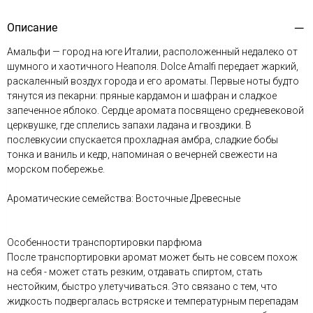
Описание
Амальфи — город на юге Италии, расположенный недалеко от
шумного и хаотичного Неаполя. Dolce Amalfi передает жаркий,
раскаленный воздух города и его ароматы. Первые ноты будто
тянутся из пекарни: пряные кардамон и шафран и сладкое
запеченное яблоко. Сердце аромата посвящено средневековой
церквушке, где сплелись запахи ладана и гвоздики. В
послевкусии спускается прохладная амбра, сладкие бобы
тонка и ваниль и кедр, напоминая о вечерней свежести на
морском побережье.
Ароматические семейства: Восточные Древесные
Особенности транспортировки парфюма
После транспортировки аромат может быть не совсем похож
на себя - может стать резким, отдавать спиртом, стать
нестойким, быстро улетучиваться. Это связано с тем, что
жидкость подвергалась встряске и температурным перепадам