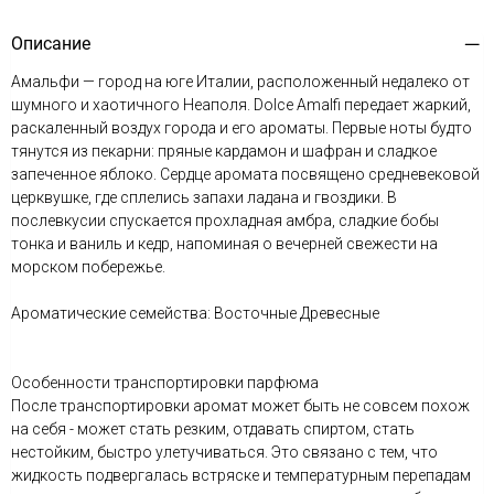
Описание
Амальфи — город на юге Италии, расположенный недалеко от
шумного и хаотичного Неаполя. Dolce Amalfi передает жаркий,
раскаленный воздух города и его ароматы. Первые ноты будто
тянутся из пекарни: пряные кардамон и шафран и сладкое
запеченное яблоко. Сердце аромата посвящено средневековой
церквушке, где сплелись запахи ладана и гвоздики. В
послевкусии спускается прохладная амбра, сладкие бобы
тонка и ваниль и кедр, напоминая о вечерней свежести на
морском побережье.
Ароматические семейства: Восточные Древесные
Особенности транспортировки парфюма
После транспортировки аромат может быть не совсем похож
на себя - может стать резким, отдавать спиртом, стать
нестойким, быстро улетучиваться. Это связано с тем, что
жидкость подвергалась встряске и температурным перепадам