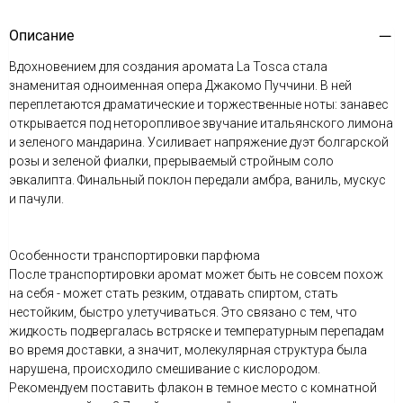
Описание
Вдохновением для создания аромата La Tosca стала
знаменитая одноименная опера Джакомо Пуччини. В ней
переплетаются драматические и торжественные ноты: занавес
открывается под неторопливое звучание итальянского лимона
и зеленого мандарина. Усиливает напряжение дуэт болгарской
розы и зеленой фиалки, прерываемый стройным соло
эвкалипта. Финальный поклон передали амбра, ваниль, мускус
и пачули.
Особенности транспортировки парфюма
После транспортировки аромат может быть не совсем похож
на себя - может стать резким, отдавать спиртом, стать
нестойким, быстро улетучиваться. Это связано с тем, что
жидкость подвергалась встряске и температурным перепадам
во время доставки, а значит, молекулярная структура была
нарушена, происходило смешивание с кислородом.
Рекомендуем поставить флакон в темное место с комнатной