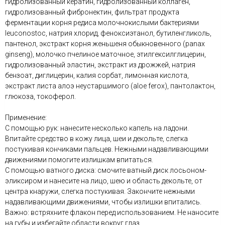
гидролизованный кератин, гидролизованный коллаген,
гидролизованный фибронектин, фильтрат продукта
ферментации корня редиса молочнокислыми бактериями
leuconostoc, натрия хлорид, феноксиэтанол, бутиленгликоль,
пантенол, экстракт корня женьшеня обыкновенного (panax
ginseng), молочко пчелиное маточное, этилгексилглицерин,
гидролизованный эластин, экстракт из дрожжей, натрия
бензоат, диглицерин, калия сорбат, лимонная кислота,
экстракт листа алоэ неустаршимого (aloe ferox), пантолактон,
глюкоза, токоферол.
Применение:
С помощью рук: нанесите несколько капель на ладони.
Впитайте средство в кожу лица, шеи и декольте, слегка
постукивая кончиками пальцев. Нежными надавливающими
движениями помогите излишкам впитаться.
С помощью ватного диска: смочите ватный диск лосьоном-
эликсиром и нанесите на лицо, шею и область декольте, от
центра кнаружи, слегка постукивая. Закончите нежными
надавливающими движениями, чтобы излишки впитались.
Важно: встряхните флакон перед использованием. Не наносите
на губы и избегайте области вокруг глаз.