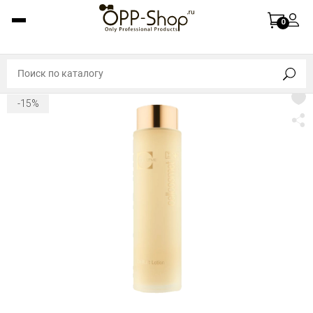
0
-15%