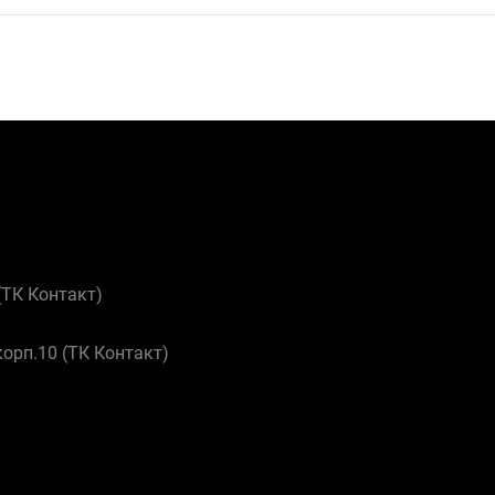
 (ТК Контакт)
корп.10 (ТК Контакт)