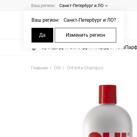
Ваш регион:
Санкт-Петербург и ЛО
Ваш регион:
Санкт-Петербург и ЛО
?
Да
Изменить регион
Бренды
Для волос
Для лица
Для тела
Пар
Главная
CHI
CHI Infra Shampoo