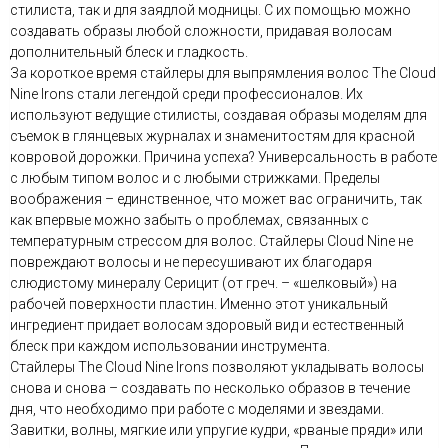
стилиста, так и для заядлой модницы. С их помощью можно
создавать образы любой сложности, придавая волосам
дополнительный блеск и гладкость.
За короткое время стайлеры для выпрямления волос The Cloud
Nine Irons стали легендой среди профессионалов. Их
используют ведущие стилисты, создавая образы моделям для
съемок в глянцевых журналах и знаменитостям для красной
ковровой дорожки. Причина успеха? Универсальность в работе
с любым типом волос и с любыми стрижками. Пределы
воображения – единственное, что может вас ограничить, так
как впервые можно забыть о проблемах, связанных с
температурным стрессом для волос. Стайлеры Cloud Nine не
повреждают волосы и не пересушивают их благодаря
слюдистому минералу Cерицит (от греч. – «шелковый») на
рабочей поверхности пластин. Именно этот уникальный
ингредиент придает волосам здоровый вид и естественный
блеск при каждом использовании инструмента.
Стайлеры The Cloud Nine Irons позволяют укладывать волосы
снова и снова – создавать по несколько образов в течение
дня, что необходимо при работе с моделями и звездами.
Завитки, волны, мягкие или упругие кудри, «рваные пряди» или