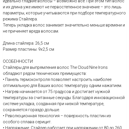
идеально гладкие волосы – возможно все. При этом тип волос
и их длина уже имеют не первостепенное значение – это лишь
параметры, которые учитываются при подборе температурного
режима Стайлера.
Теперь укладка волос занимает значительно меньше времени и
не причиняет вреда волосам.
Длина стайлера: 26,5 см
Размер пластины: 9х2,5 см
ОСОБЕННОСТИ
Стайлеры для выпрямления волос The Cloud Nine Irons
обладают рядом технических преимуществ:
• Панель термоконтроля позволяет настроить наиболее
оптимальную для Ваших волос температуру одним нажатием.
• Нагрев начинается от 75 градусов и достигает нужной
температуры за считанные секунды. Благодаря инновационной
системе укладка, созданная при низкой температуре,
сохраняется гораздо дольше.
• Революционная технология – поверхность пластин из
особого сплава серицит.
• Напряжение. Стайлер работает при напряжении от 80 до 260