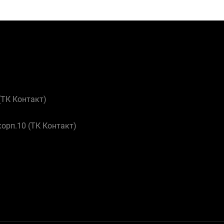
 (ТК Контакт)
корп.10 (ТК Контакт)