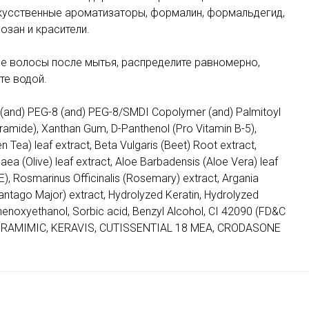
кусственные ароматизаторы, формалин, формальдегид,
озан и красители.
е волосы после мытья, распределите равномерно,
те водой.
n (and) PEG-8 (and) PEG-8/SMDI Copolymer (and) Palmitoyl
ramide), Xanthan Gum, D-Panthenol (Pro Vitamin B-5),
 Tea) leaf extract, Beta Vulgaris (Beet) Root extract,
ea (Olive) leaf extract, Aloe Barbadensis (Aloe Vera) leaf
 E), Rosmarinus Officinalis (Rosemary) extract, Argania
Plantago Major) extract, Hydrolyzed Keratin, Hydrolyzed
Phenoxyethanol, Sorbic acid, Benzyl Alcohol, CI 42090 (FD&C
KERAMIMIC, KERAVIS, CUTISSENTIAL 18 MEA, CRODASONE