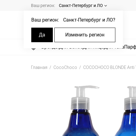
Ваш регион:
Санкт-Петербург и ЛО
Ваш регион:
Санкт-Петербург и ЛО
?
Да
Изменить регион
Бренды
Для волос
Для лица
Для тела
Пар
Главная
CocoChoco
COCOCHOCO BLONDE Anti Y