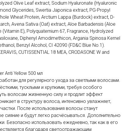
lyzed Olive Leaf extract, Sodium Hyaluronate (Hyaluronic
lmond Glycerides, Swertia Japonica extract, PG-Propyl
Whole Wheat Protein, Arctium Lappa (Burdock) extract, D-
arch, Avena Sativa (Oat) extract, Aloe Barbadensis (Aloe
te (Vitamin E), Polyquaternium 67, Fragrance, Hydrolyzed
tasiloxane, Diphenyl Amodimethicon, Argania Spinosa Kernel
yethanol, Benzyl Alcohol, CI 42090 (FD&C Blue No.1).
KERAVIS, CUTISSENTIAL 18 MEA, CRODASONE W and
 Anti Yellow 500 мл
азработан для регулярного ухода за светлыми волосами.
ёсткими, тусклыми и хрупкими, требуя особого
уть волосам жизненную силу и продлит эффект
никает в структуру волоса, интенсивно увлажняет,
частки. После использования волосы станут
е сияние и будут легко расчёсываться. Дополнительно
ки. Безопасно использовать ежедневно, так как в его
уществляется благодаря светоотражающим