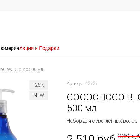
фюмерия
Акции и Подарки
ellow Duo 2 x 500 мл
Артикул: 62727
-25%
COCOCHOCO BLOND
NEW
500 мл
Набор для осветленных волос
2 510 руб
3 350 ру