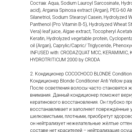
Состав: Aqua, Sodium Lauroyl Sarcosinate, Hydro
acid), Argania Spinosa extract (Argan), PEG-60 A
Silanetriol, Sodium Stearoyl Casein, Hydrolyzed 
Panthenol (Pro Vitamin B-5), Hydrolyzed Wheat St
Vera) leaf juice, Algae extract, Tocopheryl Aceta
Keratin, Hydrolyzed vegetable protein, Cyclopen
oil (Argan), Caprylic/Capric/ Triglyceride, Phenox
INFUSED with: CRODAZQUAT MCC, KERAMIMIC, 
HYDROTRITICUM 2000 by CRODA
2. Кондиционер COCOCHOCO BLONDE Conditioner
Кондиционер Blonde Conditioner Anti Yellow р
После осветления волосы часто становятся ж
внимания. Данный кондиционер поможет верн
кератинового восстановления. Он глубоко про
восстанавливает и заполняет повреждённые у
шелковистыми, плотными, приобретут здорово
он нейтрализует нежелательные жёлтые оттен
составе нет красителей – нейтрализация ос