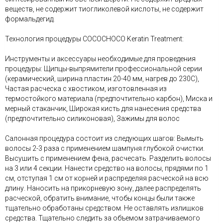
веществ, не содержит тиогликолевой кислоты, не содержит
формальдегид.
Технология процедуры COCOCHOCO Keratin Treatment:
Инструменты и аксессуары необходимые для проведения
процедуры: Щипцы-выпрямители профессиональной серии
(керамический, ширина пластин 20-40 мм, нагрев до 230С),
Частая расческа с хвостиком, изготовленная из
термостойкого материала (предпочтительно карбон), Миска и
мерный стаканчик, Широкая кисть для нанесения средства
(предпочтительно силиконовая), Зажимы для волос
Салонная процедура состоит из следующих шагов: Вымыть
волосы 2-3 раза с применением шампуня глубокой очистки.
Высушить с применением фена, расчесать. Разделить волосы
на 3 или 4 секции. Нанести средство на волосы, прядями по 1
см, отступая 1 см от корней и распределяя расческой на всю
длину. Наносить на прикорневую зону, далее распределять
расческой, обратить внимание, чтобы концы были также
тщательно обработаны средством. Не оставлять излишков
средства. Тщательно следить за объемом затрачиваемого