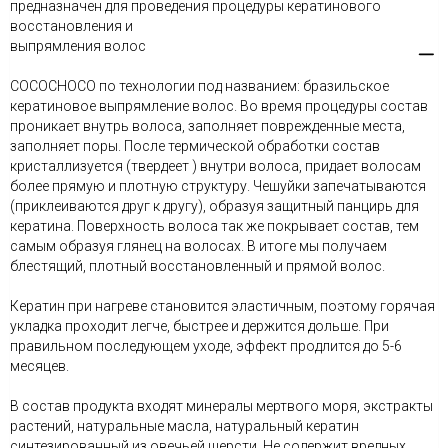
предназначен для проведения процедуры кератинового
восстановления и
выпрямления волос
COCOCHOCO по технологии под названием: бразильское
кератиновое выпрямление волос. Во время процедуры состав
проникает внутрь волоса, заполняет поврежденные места,
заполняет поры. После термической обработки состав
кристаллизуется (твердеет ) внутри волоса, придает волосам
более прямую и плотную структуру. Чешуйки запечатываются
(приклеиваются друг к другу), образуя защитный панцирь для
кератина. Поверхность волоса так же покрывает состав, тем
самым образуя глянец на волосах. В итоге мы получаем
блестящий, плотный восстановленный и прямой волос.
Кератин при нагреве становится эластичным, поэтому горячая
укладка проходит легче, быстрее и держится дольше. При
правильном последующем уходе, эффект продлится до 5-6
месяцев.
В состав продукта входят минералы мертвого моря, экстракты
растений, натуральные масла, натуральный кератин
синтезированный из овечьей шерсти. Не содержит вредных