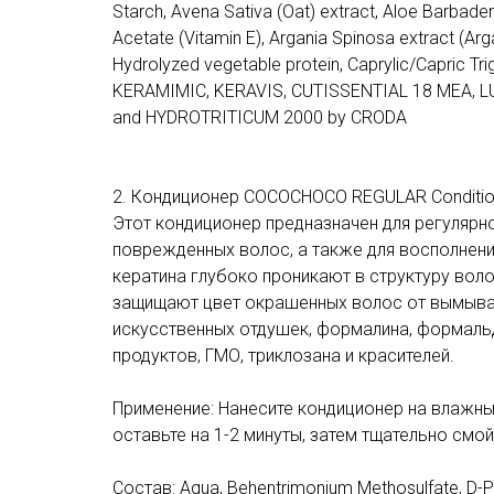
Starch, Avena Sativa (Oat) extract, Aloe Barbadens
Acetate (Vitamin E), Argania Spinosa extract (Arg
Hydrolyzed vegetable protein, Caprylic/Capric Tri
KERAMIMIC, KERAVIS, CUTISSENTIAL 18 MEA,
and HYDROTRITICUM 2000 by CRODA
2. Кондиционер COCOCHOCO REGULAR Condition
Этот кондиционер предназначен для регулярн
поврежденных волос, а также для восполнен
кератина глубоко проникают в структуру вол
защищают цвет окрашенных волос от вымыван
искусственных отдушек, формалина, формальд
продуктов, ГМО, триклозана и красителей.
Применение: Нанесите кондиционер на влажны
оставьте на 1-2 минуты, затем тщательно смой
Состав: Aqua, Behentrimonium Methosulfate, D-Pa