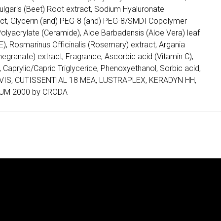
Vulgaris (Beet) Root extract, Sodium Hyaluronate
tract, Glycerin (and) PEG-8 (and) PEG-8/SMDI Copolymer
Polyacrylate (Ceramide), Aloe Barbadensis (Aloe Vera) leaf
 E), Rosmarinus Officinalis (Rosemary) extract, Argania
egranate) extract, Fragrance, Ascorbic acid (Vitamin C),
 Caprylic/Capric Triglyceride, Phenoxyethanol, Sorbic acid,
RAVIS, CUTISSENTIAL 18 MEA, LUSTRAPLEX, KERADYN HH,
UM 2000 by CRODA