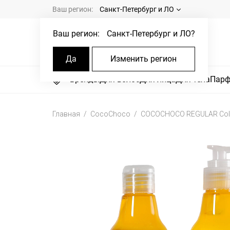
Ваш регион:
Санкт-Петербург и ЛО
Ваш регион:
Санкт-Петербург и ЛО
?
Да
Изменить регион
Бренды
Для волос
Для лица
Для тела
Пар
Главная
CocoChoco
COCOCHOCO REGULAR Colou