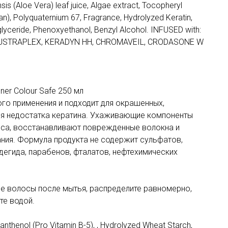
is (Aloe Vera) leaf juice, Algae extract, Tocopheryl
an), Polyquaternium 67, Fragrance, Hydrolyzed Keratin,
glyceride, Phenoxyethanol, Benzyl Alcohol. INFUSED with:
 LUSTRAPLEX, KERADYN HH, CHROMAVEIL, CRODASONE W
er Colour Safe 250 мл
ого применения и подходит для окрашенных,
ия недостатка кератина. Ухаживающие компоненты
оса, восстанавливают поврежденные волокна и
ия. Формула продукта не содержит сульфатов,
егида, парабенов, фталатов, нефтехимических
е волосы после мытья, распределите равномерно,
те водой.
nthenol (Pro Vitamin B-5), , Hydrolyzed Wheat Starch,