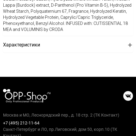
Lappa (Burdock) extract, D-Panthenol (Pro Vitamin B-5), Hydrolyzed
Wheat Starch, Polyquaternium 67, Fragrance, Hydrolyzed Keratin,
Hydrolyzed Vegetable Protein, Caprylic/Capric Triglyceride,
Phenoxyethanol, Benzyl Alcohol. INFUSED with: CUTISSENTIAL 18
MEA and VOLUMINIS by CRODA
Характеристики
Москва и МО, Леснорядский пер., д. 18 стр. 2 (ТК Контакт)
+7 (495) 212-11-64
Санкт-Петербург и ЛО, пр.Лиговский, дом 50, корп.10 (ТК
Контакт)