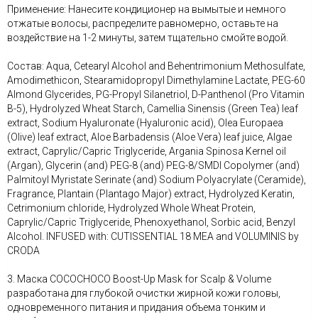
Применение: Нанесите кондиционер на вымытые и немного
отжатые волосы, распределите равномерно, оставьте на
воздействие на 1-2 минуты, затем тщательно смойте водой.
Состав: Aqua, Cetearyl Alcohol and Behentrimonium Methosulfate,
Amodimethicon, Stearamidopropyl Dimethylamine Lactate, PEG-60
Almond Glycerides, PG-Propyl Silanetriol, D-Panthenol (Pro Vitamin
B-5), Hydrolyzed Wheat Starch, Camellia Sinensis (Green Tea) leaf
extract, Sodium Hyaluronate (Hyaluronic acid), Olea Europaea
(Olive) leaf extract, Aloe Barbadensis (Aloe Vera) leaf juice, Algae
extract, Caprylic/Capric Triglyceride, Argania Spinosa Kernel oil
(Argan), Glycerin (and) PEG-8 (and) PEG-8/SMDI Copolymer (and)
Palmitoyl Myristate Serinate (and) Sodium Polyacrylate (Ceramide),
Fragrance, Plantain (Plantago Major) extract, Hydrolyzed Keratin,
Cetrimonium chloride, Hydrolyzed Whole Wheat Protein,
Caprylic/Capric Triglyceride, Phenoxyethanol, Sorbic acid, Benzyl
Alcohol. INFUSED with: CUTISSENTIAL 18 MEA and VOLUMINIS by
CRODA
3. Маска COCOCHOCO Boost-Up Mask for Scalp & Volume
разработана для глубокой очистки жирной кожи головы,
одновременного питания и придания объема тонким и