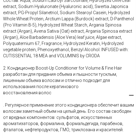
Состав: Aqua, Sodium Lauroyl Sarcosinate, Hydrolyzed Olive Leaf
extract, Sodium Hyaluronate (Hyaluronic acid), Swertia Japonica
extract, PG-Propyl Silanetriol, Sodium Stearoyl Casein, Hydrolyzed
Whole Wheat Protein, Arctium Lappa (Burdock) extract, D-Panthenol
(Pro Vitamin B-5), Hydrolyzed Wheat Starch, Argania Spinosa
extract (Argan), Avena Sativa (Oat) extract, Argania Spinosa extract
(Argan), Aloe Barbadensis (Aloe Vera) leaf juice, Algae extract,
Polyquaternium 67, Fragrance, Hydrolyzed Keratin, Hydrolyzed
vegetable protein, Phenoxyethanol, Benzyl Alcohol. INFUSED with:
CUTISSENTIAL 18 MEA and VOLUMINIS by CRODA
2. Кондиционер Boost-Up Conditioner for Volume & Fine Hair
разработан для придания объема и пышности тусклым,
лишенным объема волосам и отлично подходит для
использования после кератинового
восстановления волос
. Регулярное применение этого кондиционера обеспечит вашим
волосам заметный объем на целый день. Его состав свободен
от вредных компонентов: сульфатов, искусственных
ароматизаторов, формалина, формальдегида, парабенов,
фталатов, нефтепродуктов, ГМО, триклозана и красителей.