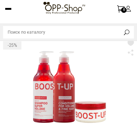
0
-25%