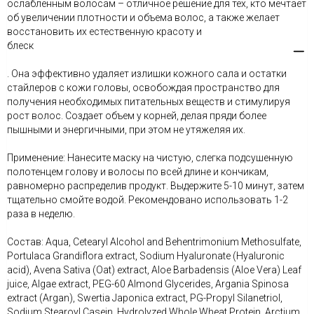
ослабленным волосам – отличное решение для тех, кто мечтает
об увеличении плотности и объема волос, а также желает
восстановить их естественную красоту и
блеск
. Она эффективно удаляет излишки кожного сала и остатки
стайлеров с кожи головы, освобождая пространство для
получения необходимых питательных веществ и стимулируя
рост волос. Создает объем у корней, делая пряди более
пышными и энергичными, при этом не утяжеляя их.
Применение: Нанесите маску на чистую, слегка подсушенную
полотенцем голову и волосы по всей длине и кончикам,
равномерно распределив продукт. Выдержите 5-10 минут, затем
тщательно смойте водой. Рекомендовано использовать 1-2
раза в неделю.
Состав: Aqua, Cetearyl Alcohol and Behentrimonium Methosulfate,
Portulaca Grandiflora extract, Sodium Hyaluronate (Hyaluronic
acid), Avena Sativa (Oat) extract, Aloe Barbadensis (Aloe Vera) Leaf
juice, Algae extract, PEG-60 Almond Glycerides, Argania Spinosa
extract (Argan), Swertia Japonica extract, PG-Propyl Silanetriol,
Sodium Stearoyl Casein, Hydrolyzed Whole Wheat Protein, Arctium