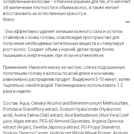
ослабленным волосам – отличное решение для тех, кто мечтает
об увеличении плотности и объема волос, а также желает
восстановить их естественную красоту и
блеск
. Она эффективно удаляет излишки кожного сала и остатки
стайлеров с кожи головы, освобождая пространство для
получения необходимых питательных веществ и стимулируя
рост волос. Создает объем у корней, делая пряди более
пышными и энергичными, при этом не утяжеляя их.
Применение: Нанесите маску на чистую, слегка подсушенную
полотенцем голову и волосы по всей длине и кончикам,
равномерно распределив продукт. Выдержите 5-10 минут, затем
тщательно смойте водой. Рекомендовано использовать 1-2
раза в неделю.
Состав: Aqua, Cetearyl Alcohol and Behentrimonium Methosulfate,
Portulaca Grandiflora extract, Sodium Hyaluronate (Hyaluronic
acid), Avena Sativa (Oat) extract, Aloe Barbadensis (Aloe Vera) Leaf
juice, Algae extract, PEG-60 Almond Glycerides, Argania Spinosa
extract (Argan), Swertia Japonica extract, PG-Propyl Silanetriol,
Sodium Stearoyl Casein, Hydrolyzed Whole Wheat Protein, Arctium