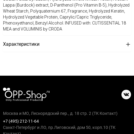
Lappa (Burdock) extract, D-Panthenol (Pro Vitamin B-5), Hydrolyzed
Wheat Starch, Polyquaternium 67, Fragrance, Hydrolyzed Keratin,
Hydrolyzed Vegetable Protein, Caprylic/Capric Triglyceride,
Phenoxyethanol, Benzyl Alcohol. INFUSED with: CUTISSENTIAL 18
MEA and VOLUMINIS by CRODA
Характеристики
Москва и МО, Леснорядский пер., д. 18 стр. 2 (ТК Контакт)
+7 (495) 212-11-64
Санкт-Петербург и ЛО, пр.Лиговский, дом 50, корп.10 (ТК
Контакт)