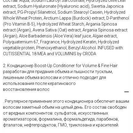
Состав: Aqua, Sodium Lauroyl Sarcosinate, Hydrolyzed Olive Leaf
extract, Sodium Hyaluronate (Hyaluronic acid), Swertia Japonica
extract, PG-Propyl Silanetriol, Sodium Stearoyl Casein, Hydrolyzed
Whole Wheat Protein, Arctium Lappa (Burdock) extract, D-Panthenol
(Pro Vitamin B-5), Hydrolyzed Wheat Starch, Argania Spinosa
extract (Argan), Avena Sativa (Oat) extract, Argania Spinosa extract
(Argan), Aloe Barbadensis (Aloe Vera) leaf juice, Algae extract,
Polyquaternium 67, Fragrance, Hydrolyzed Keratin, Hydrolyzed
vegetable protein, Phenoxyethanol, Benzyl Alcohol. INFUSED with:
CUTISSENTIAL 18 MEA and VOLUMINIS by CRODA
2. Кондиционер Boost-Up Conditioner for Volume & Fine Hair
разработан для придания объема и пышности тусклым,
лишенным объема волосам и отлично подходит для
использования после кератинового
восстановления волос
. Регулярное применение этого кондиционера обеспечит вашим
волосам заметный объем на целый день. Его состав свободен
от вредных компонентов: сульфатов, искусственных
ароматизаторов, формалина, формальдегида, парабенов,
фталатов, нефтепродуктов, ГМО, триклозана и красителей.