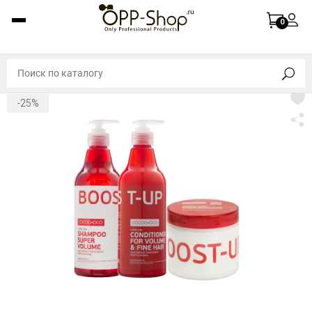
0
-25%