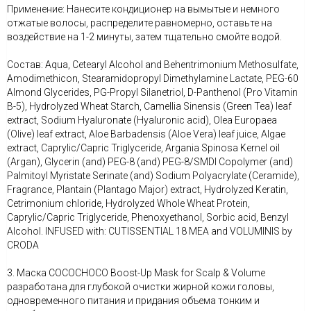
Применение: Нанесите кондиционер на вымытые и немного
отжатые волосы, распределите равномерно, оставьте на
воздействие на 1-2 минуты, затем тщательно смойте водой.
Состав: Aqua, Cetearyl Alcohol and Behentrimonium Methosulfate,
Amodimethicon, Stearamidopropyl Dimethylamine Lactate, PEG-60
Almond Glycerides, PG-Propyl Silanetriol, D-Panthenol (Pro Vitamin
B-5), Hydrolyzed Wheat Starch, Camellia Sinensis (Green Tea) leaf
extract, Sodium Hyaluronate (Hyaluronic acid), Olea Europaea
(Olive) leaf extract, Aloe Barbadensis (Aloe Vera) leaf juice, Algae
extract, Caprylic/Capric Triglyceride, Argania Spinosa Kernel oil
(Argan), Glycerin (and) PEG-8 (and) PEG-8/SMDI Copolymer (and)
Palmitoyl Myristate Serinate (and) Sodium Polyacrylate (Ceramide),
Fragrance, Plantain (Plantago Major) extract, Hydrolyzed Keratin,
Cetrimonium chloride, Hydrolyzed Whole Wheat Protein,
Caprylic/Capric Triglyceride, Phenoxyethanol, Sorbic acid, Benzyl
Alcohol. INFUSED with: CUTISSENTIAL 18 MEA and VOLUMINIS by
CRODA
3. Маска COCOCHOCO Boost-Up Mask for Scalp & Volume
разработана для глубокой очистки жирной кожи головы,
одновременного питания и придания объема тонким и