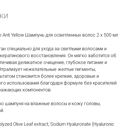
ки
nti Yellow Шампунь для осветленных волос 2 x 500 мл
тан специально для ухода за светлыми волосами и
 кератинового восстановления. Он мягко заботится об
печивая деликатное очищение, глубокое питание и
ейтрализует нежелательные желтые пигменты,
ьтатом становится более крепкие, здоровые и
го использования благодаря формуле без красителей
тражающих компонентов.
во шампуня на влажные волосы и кожу головы,
й.
lyzed Olive Leaf extract, Sodium Hyaluronate (Hyaluronic