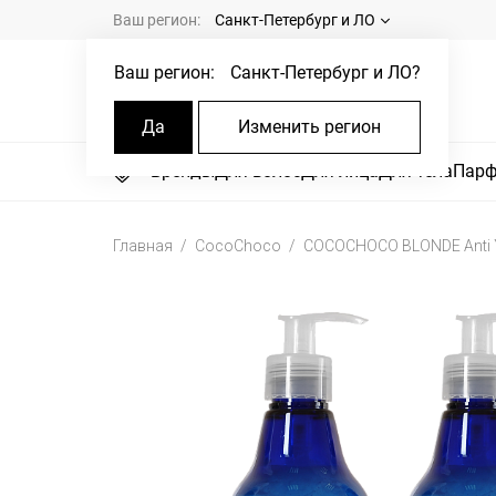
Ваш регион:
Санкт-Петербург и ЛО
Ваш регион:
Санкт-Петербург и ЛО
?
Да
Изменить регион
Бренды
Для волос
Для лица
Для тела
Пар
Главная
CocoChoco
COCOCHOCO BLONDE Anti Y