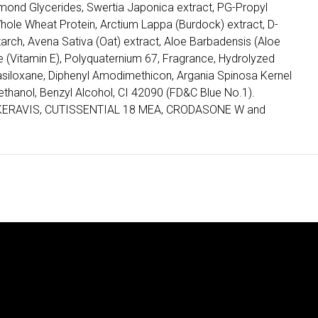
lmond Glycerides, Swertia Japonica extract, PG-Propyl
Whole Wheat Protein, Arctium Lappa (Burdock) extract, D-
arch, Avena Sativa (Oat) extract, Aloe Barbadensis (Aloe
te (Vitamin E), Polyquaternium 67, Fragrance, Hydrolyzed
tasiloxane, Diphenyl Amodimethicon, Argania Spinosa Kernel
yethanol, Benzyl Alcohol, CI 42090 (FD&C Blue No.1).
KERAVIS, CUTISSENTIAL 18 MEA, CRODASONE W and