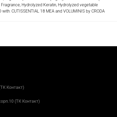
7, Fragrance, Hydrolyzed Keratin, Hydrolyzed vegetable
USED with: CUTISSENTIAL 18 MEA and VOLUMINIS by CRODA
 (ТК Контакт)
корп.10 (ТК Контакт)