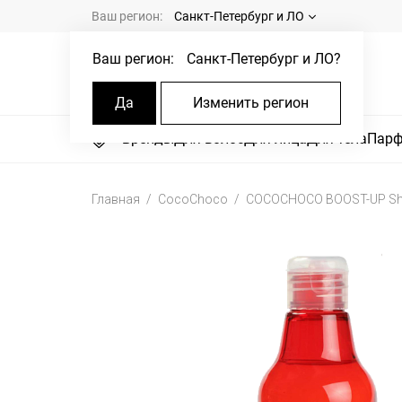
Ваш регион:
Санкт-Петербург и ЛО
Ваш регион:
Санкт-Петербург и ЛО
?
Да
Изменить регион
Бренды
Для волос
Для лица
Для тела
Пар
Главная
CocoChoco
COCOCHOCO BOOST-UP Sh