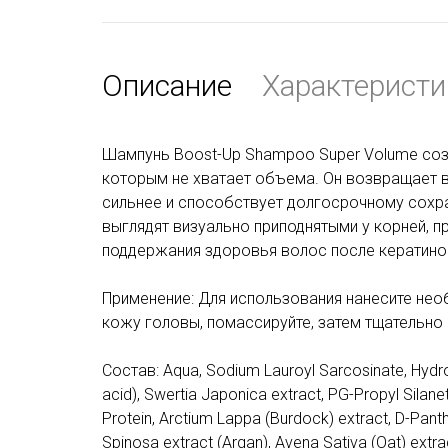
Описание
Характеристи
Шампунь Boost-Up Shampoo Super Volume созд
которым не хватает объема. Он возвращает во
сильнее и способствует долгосрочному сох
выглядят визуально приподнятыми у корней, 
поддержания здоровья волос после кератино
Применение: Для использования нанесите не
кожу головы, помассируйте, затем тщательно 
Состав: Aqua, Sodium Lauroyl Sarcosinate, Hydro
acid), Swertia Japonica extract, PG-Propyl Silan
Protein, Arctium Lappa (Burdock) extract, D-Pant
Spinosa extract (Argan), Avena Sativa (Oat) extra