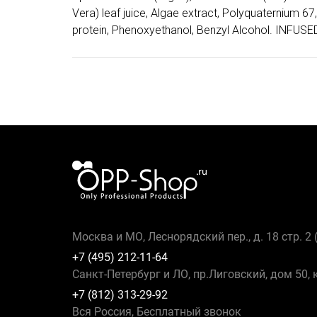
Vera) leaf juice, Algae extract, Polyquaternium 6
protein, Phenoxyethanol, Benzyl Alcohol. INF
Москва и МО, Леснорядский пер., д. 18 стр. 2
+7 (495) 212-11-64
Санкт-Петербург и ЛО, пр.Лиговский, дом 50, 
+7 (812) 313-29-92
Вся Россия, Бесплатный звонок