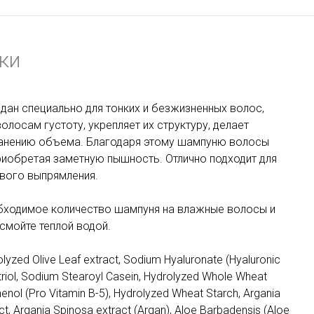
ки
ан специально для тонких и безжизненных волос,
лосам густоту, укрепляет их структуру, делает
ранению объема. Благодаря этому шампуню волосы
приобретая заметную пышность. Отлично подходит для
вого выпрямления.
обходимое количество шампуня на влажные волосы и
смойте теплой водой.
lyzed Olive Leaf extract, Sodium Hyaluronate (Hyaluronic
etriol, Sodium Stearoyl Casein, Hydrolyzed Whole Wheat
henol (Pro Vitamin B-5), Hydrolyzed Wheat Starch, Argania
ct, Argania Spinosa extract (Argan), Aloe Barbadensis (Aloe