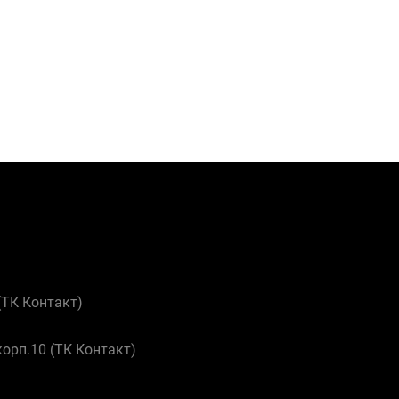
 (ТК Контакт)
корп.10 (ТК Контакт)