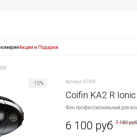
фюмерия
Акции и Подарки
400W
Артикул: 67405
-15%
Coifin KA2 R Ioni
Фен профессиональный для во
6 100 руб
7 180 ру