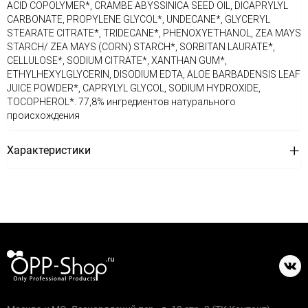
ACID COPOLYMER*, CRAMBE ABYSSINICA SEED OIL, DICAPRYLYL
CARBONATE, PROPYLENE GLYCOL*, UNDECANE*, GLYCERYL
STEARATE CITRATE*, TRIDECANE*, PHENOXYETHANOL, ZEA MAYS
STARCH/ ZEA MAYS (CORN) STARCH*, SORBITAN LAURATE*,
CELLULOSE*, SODIUM CITRATE*, XANTHAN GUM*,
ETHYLHEXYLGLYCERIN, DISODIUM EDTA, ALOE BARBADENSIS LEAF
JUICE POWDER*, CAPRYLYL GLYCOL, SODIUM HYDROXIDE,
TOCOPHEROL*. 77,8% ингредиентов натурального
происхождения
Характеристики