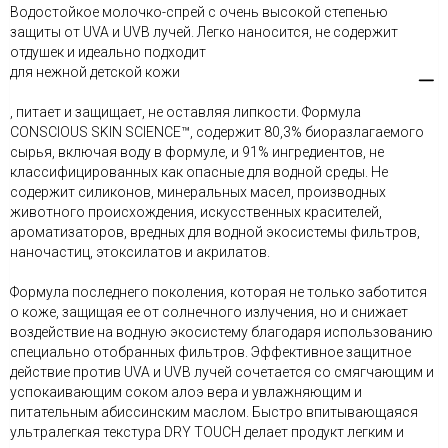
Водостойкое молочко-спрей с очень высокой степенью
защиты от UVA и UVB лучей. Легко наносится, не содержит
отдушек и идеально подходит
для нежной детской кожи
, питает и защищает, не оставляя липкости. Формула
CONSCIOUS SKIN SCIENCE™, содержит 80,3% биоразлагаемого
сырья, включая воду в формуле, и 91% ингредиентов, не
классифицированных как опасные для водной среды. Не
содержит силиконов, минеральных масел, производных
животного происхождения, искусственных красителей,
ароматизаторов, вредных для водной экосистемы фильтров,
наночастиц, этоксилатов и акрилатов.
Формула последнего поколения, которая не только заботится
о коже, защищая ее от солнечного излучения, но и снижает
воздействие на водную экосистему благодаря использованию
специально отобранных фильтров. Эффективное защитное
действие против UVA и UVB лучей сочетается со смягчающим и
успокаивающим соком алоэ вера и увлажняющим и
питательным абиссинским маслом. Быстро впитывающаяся
ультралегкая текстура DRY TOUCH делает продукт легким и