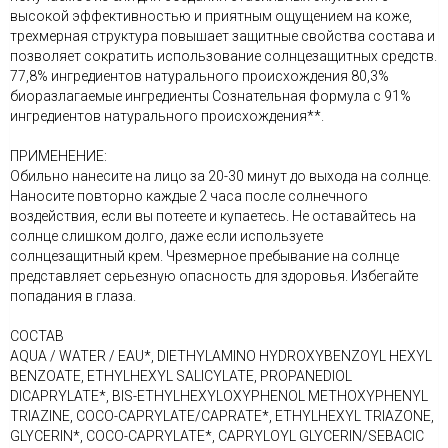
высокой эффективностью и приятным ощущением на коже,
трехмерная структура повышает защитные свойства состава и
позволяет сократить использование солнцезащитных средств.
77,8% ингредиентов натурального происхождения 80,3%
биоразлагаемые ингредиенты Сознательная формула с 91%
ингредиентов натурального происхождения**.
ПРИМЕНЕНИЕ:
Обильно нанесите на лицо за 20-30 минут до выхода на солнце.
Наносите повторно каждые 2 часа после солнечного
воздействия, если вы потеете и купаетесь. Не оставайтесь на
солнце слишком долго, даже если используете
солнцезащитный крем. Чрезмерное пребывание на солнце
представляет серьезную опасность для здоровья. Избегайте
попадания в глаза.
СОСТАВ
AQUA / WATER / EAU*, DIETHYLAMINO HYDROXYBENZOYL HEXYL
BENZOATE, ETHYLHEXYL SALICYLATE, PROPANEDIOL
DICAPRYLATE*, BIS-ETHYLHEXYLOXYPHENOL METHOXYPHENYL
TRIAZINE, COCO-CAPRYLATE/CAPRATE*, ETHYLHEXYL TRIAZONE,
GLYCERIN*, COCO-CAPRYLATE*, CAPRYLOYL GLYCERIN/SEBACIC