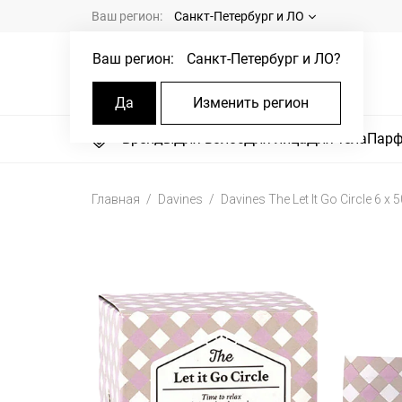
Ваш регион:
Санкт-Петербург и ЛО
Ваш регион:
Санкт-Петербург и ЛО
?
Да
Изменить регион
Бренды
Для волос
Для лица
Для тела
Пар
Главная
Davines
Davines The Let It Go Circle 6 x 