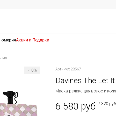
фюмерия
Акции и Подарки
50 мл
Артикул: 28567
-10%
Davines The Let It
Маска-релакс для волос и кож
6 580 руб
7 320 ру