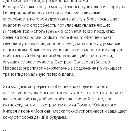
Для обезвоженной, стрессированной кожи
В новую Увлажняющую маску включена уникальная формула
Гиалуроновой кислоты с поперечными сшивками,
способность которой удерживать влагу в 5 раз превышает
аналогичную способность популярных увлажняющих
ингредиентов, используемых в косметических продуктах.
Зеленая водоросль Codium Tomentosum обеспечивает
глубокое увлажнение, способствуя длительному удержанию
влаги в коже. Комплекс аминокислот и сахаров стимулирует
собственный Натуральный увлажняющий фактор кожи,
улучшая ее эластичность. Экстракт Солероса (Soleros
Herbacea) укрепляет межклеточные соединения и уменьшает
трансэпидермальную потерю влаги.
Эти мощные ингредиенты обеспечивают длительное и
эффективное увлажнение, в результате чего кожа становится
шелковистой, гладкой, мягкой и эластичной. Благодаря
антиоксидантам — экстрактам семян Томата, Канадского
Кипрея и корня Моркови, маска также успокаивает и защищает
кожу от повреждений в будущем.