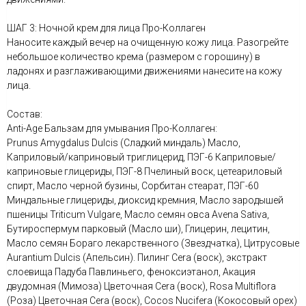
ШАГ 3: Ночной крем для лица Про-Коллаген
Наносите каждый вечер на очищенную кожу лица. Разогрейте
небольшое количество крема (размером с горошину) в
ладонях и разглаживающими движениями нанесите на кожу
лица.
Состав:
Anti-Age Бальзам для умывания Про-Коллаген:
Prunus Amygdalus Dulcis (Сладкий миндаль) Масло,
Каприловый/каприновый триглицерид, ПЭГ-6 Каприловые/
каприновые глицериды, ПЭГ-8 Пчелиный воск, цетеариловый
спирт, Масло черной бузины, Сорбитан стеарат, ПЭГ-60
Миндальные глицериды, диоксид кремния, Масло зародышей
пшеницы Triticum Vulgare, Масло семян овса Avena Sativa,
Бутироспермум парковый (Масло ши), Глицерин, лецитин,
Масло семян Бораго лекарственного (Звездчатка), Цитрусовые
Aurantium Dulcis (Апельсин). Пилинг Cera (воск), экстракт
слоевища Падуба Павлиньего, феноксиэтанол, Акация
двудомная (Мимоза) Цветочная Cera (воск), Rosa Multiflora
(Роза) Цветочная Cera (воск), Cocos Nucifera (Кокосовый орех)