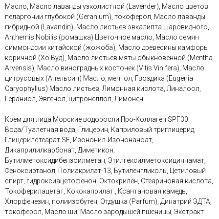
Масло, Масло лаванды узколистной (Lavender), Масло цветов
пеларгонии глубокой (Geranium), токоферол, Масло лаванды
гибридной (Lavandin), Масло листьев эвкалипта шаровидного,
Anthemis Nobilis (ромашка) Цветочное масло, Масло семян
симмондсии китайской (жожоба), Масло древесины камфоры
коричной (Хо Вуд), Масло листьев мяты обыкновенной (Mentha
Arvensis), Масло виноградных косточек (Vitis Vinifera), Масло
цитрусовых (Апельсин) Масло, ментол, Гвоздика (Eugenia
Caryophyllus) Масло листьев, Лимонная кислота, Линалоол,
Гераниол, Эвгенол, цитронеллол, Лимонен.
Крем для лица Морские водоросли Про-Коллаген SPF30:
Вода/Туалетная вода, Глицерин, Каприловый триглицерид,
Глицерилстеарат SE, Изононил-Изононаноат,
Дикаприлилкарбонат, Диметикон,
Бутилметоксидибензоилметан, Этилгексилметоксициннамат,
Феноксиэтанол, Полиакрилат-13, Бутиленгликоль, Цетиловый
спирт, гидроксиацетофенон, Октокрилен, Стеариновая кислота,
Токоферилацетат, Кококаприлат , Ксантановая камедь,
Хлорфенезин, полиизобутен, Отдушка (Parfum), Динатрий ЭДТА,
токоферол, Масло ши, Масло зародышей пшеницы, Экстракт