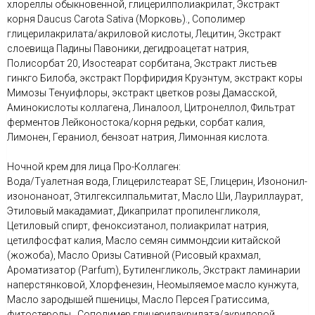
хлореллы обыкновенной, глицерилполиакрилат, Экстракт
корня Daucus Carota Sativa (Морковь)., Сополимер
глицерилакрилата/акриловой кислоты, Лецитин, Экстракт
слоевища Падины Павоники, дегидроацетат натрия,
Полисорбат 20, Изостеарат сорбитана, Экстракт листьев
гинкго Билоба, экстракт Порфиридия Круэнтум, экстракт коры
Мимозы Тенуифлоры, экстракт цветков розы Дамасской,
Аминокислоты коллагена, Линалоол, Цитронеллол, Фильтрат
ферментов Лейконостока/корня редьки, сорбат калия,
Лимонен, Гераниол, бензоат натрия, Лимонная кислота.
Ночной крем для лица Про-Коллаген:
Вода/Туалетная вода, Глицерилстеарат SE, Глицерин, Изононил-
изононаноат, Этилгексилпальмитат, Масло Ши, Лауриллаурат,
Этиловый макадамиат, Дикаприлат пропиленгликоля,
Цетиловый спирт, феноксиэтанол, полиакрилат натрия,
цетилфосфат калия, Масло семян симмондсии китайской
(жожоба), Масло Оризы Сативной (Рисовый крахмал,
Ароматизатор (Parfum), Бутиленгликоль, Экстракт ламинарии
наперстянковой, Хлорфенезин, Неомыляемое масло кунжута,
Масло зародышей пшеницы, Масло Персея Гратиссима,
фитостеролы., Сополимер глицерилакрилата/акриловой