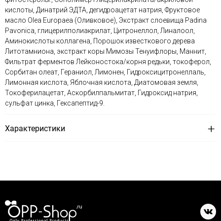
кислоты, Динатрий ЭДТА, дегидроацетат натрия, Фруктовое
масло Olea Europaea (Оливковое), Экстракт слоевища Padina
Pavonica, глицерилполиакрилат, Цитронеллол, Линалоол,
Аминокислоты коллагена, Порошок известкового дерева
Литотамниона, экстракт коры Мимозы Тенуифлоры, Маннит,
Фильтрат ферментов Лейконостока/корня редьки, токоферол,
Сорбитан олеат, Гераниол, Лимонен, Гидроксицитронеллаль,
Лимонная кислота, Яблочная кислота, Диатомовая земля,
Токоферилацетат, Аскорбилпальмитат, Гидроксид натрия,
сульфат цинка, Гексапептид-9.
Характеристики