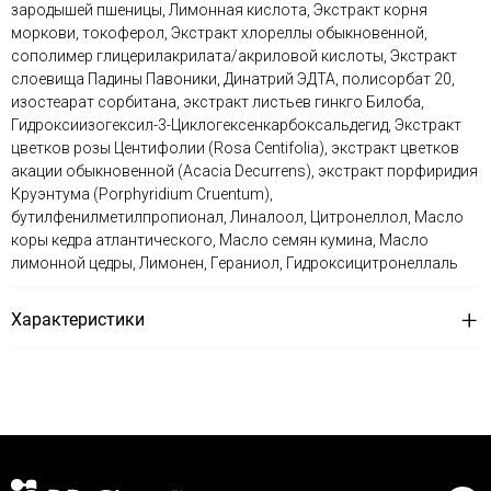
зародышей пшеницы, Лимонная кислота, Экстракт корня
моркови, токоферол, Экстракт хлореллы обыкновенной,
сополимер глицерилакрилата/акриловой кислоты, Экстракт
слоевища Падины Павоники, Динатрий ЭДТА, полисорбат 20,
изостеарат сорбитана, экстракт листьев гинкго Билоба,
Гидроксиизогексил-3-Циклогексенкарбоксальдегид, Экстракт
цветков розы Центифолии (Rosa Centifolia), экстракт цветков
акации обыкновенной (Acacia Decurrens), экстракт порфиридия
Круэнтума (Porphyridium Cruentum),
бутилфенилметилпропионал, Линалоол, Цитронеллол, Масло
коры кедра атлантического, Масло семян кумина, Масло
лимонной цедры, Лимонен, Гераниол, Гидроксицитронеллаль
Характеристики