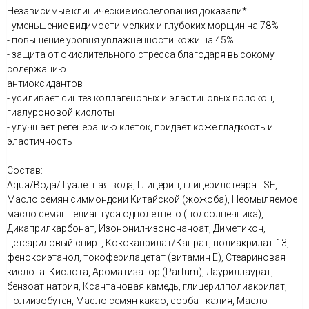
Независимые клинические исследования доказали*:
- уменьшение видимости мелких и глубоких морщин на 78%
- повышение уровня увлажненности кожи на 45%.
- защита от окислительного стресса благодаря высокому
содержанию
антиоксидантов
- усиливает синтез коллагеновых и эластиновых волокон,
гиалуроновой кислоты
- улучшает регенерацию клеток, придает коже гладкость и
эластичность
Состав:
Aqua/Вода/Туалетная вода, Глицерин, глицерилстеарат SE,
Масло семян симмондсии Китайской (жожоба), Неомыляемое
масло семян гелиантуса однолетнего (подсолнечника),
Дикаприлкарбонат, Изононил-изононаноат, Диметикон,
Цетеариловый спирт, Кококаприлат/Капрат, полиакрилат-13,
феноксиэтанол, токоферилацетат (витамин Е), Стеариновая
кислота. Кислота, Ароматизатор (Parfum), Лауриллаурат,
бензоат натрия, Ксантановая камедь, глицерилполиакрилат,
Полиизобутен, Масло семян какао, сорбат калия, Масло