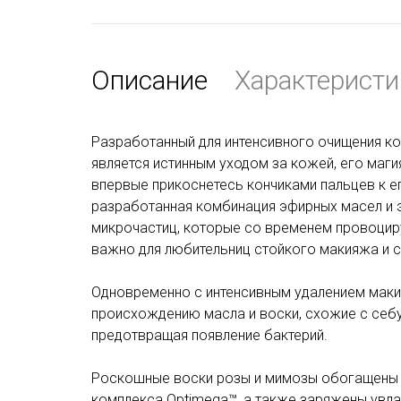
Описание
Характеристи
Разработанный для интенсивного очищения ко
является истинным уходом за кожей, его маги
впервые прикоснетесь кончиками пальцев к ег
разработанная комбинация эфирных масел и 
микрочастиц, которые со временем провоцир
важно для любительниц стойкого макияжа и 
Одновременно с интенсивным удалением маки
происхождению масла и воски, схожие с себу
предотвращая появление бактерий.
Роскошные воски розы и мимозы обогащены п
комплекса Optimega™, а также заряжены ув