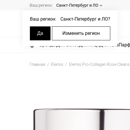
Ваш регион:
Санкт-Петербург и ЛО
Ваш регион:
Санкт-Петербург и ЛО
?
Да
Изменить регион
Бренды
Для волос
Для лица
Для тела
Пар
Главная
Elemis
Elemis Pro-Collagen Rose Cleans