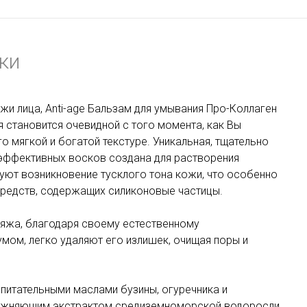
ки
жи лица, Anti-age Бальзам для умывания Про-Коллаген
я становится очевидной с того момента, как Вы
о мягкой и богатой текстуре. Уникальная, тщательно
эффективных восков создана для растворения
уют возникновение тусклого тона кожи, что особенно
средств, содержащих силиконовые частицы.
яжа, благодаря своему естественному
мом, легко удаляют его излишек, очищая поры и
итательными маслами бузины, огуречника и
лажняющим экстрактом средиземноморской водоросли