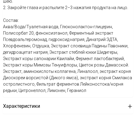
шею.
2. Закройте глаза и распылите 2–3 нажатия продукта на лицо.
Состав:
Аква/Вода/Туалетная вода, Глюконолактон-глицерин,
Полисорбат 20, феноксиэтанол, Ферментный экстракт
Псевдоальтеромонад, гидроксид натрия, Динатрий ЭДТА,
Хлорфенезин, Отдушка, Экстракт слоевища Падины Павоники,
дегидроацетат натрия, Экстракт стеблей юкки Шидигеры,
Экстракт коры сапонарии Квилайи, Фермент лактобактерий,
Экстракт коры Мимозы Тенуифлоры, Цветок розы Дамасской.
Экстракт, аминокислоты коллагена, Линалоол, экстракт корня
Диоскореи ворсистой (Дикого ямса), экстракт корня Смилакса
остролистного, Фильтрат ферментов Лейконостока/корня
редьки, Цитронеллол, Лимонен, Гераниол
Характеристики