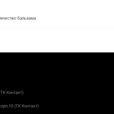
личество бальзама.
 (ТК Контакт)
корп.10 (ТК Контакт)