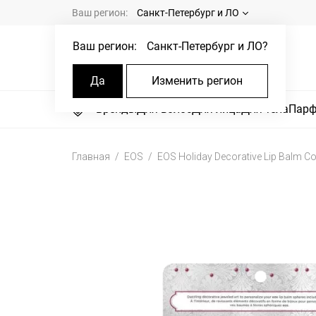
Ваш регион:
Санкт-Петербург и ЛО
Ваш регион:
Санкт-Петербург и ЛО
?
Да
Изменить регион
Бренды
Для волос
Для лица
Для тела
Пар
Главная
EOS
EOS Holiday Decorative Lip Balm Co