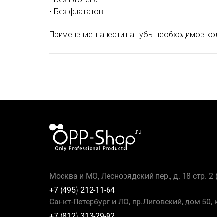
• Без флататов
Применение: нанести на губы необходимое ко
Москва и МО, Леснорядский пер., д. 18 стр. 2
+7 (495) 212-11-64
Санкт-Петербург и ЛО, пр.Лиговский, дом 50, 
+7 (812) 313-29-92