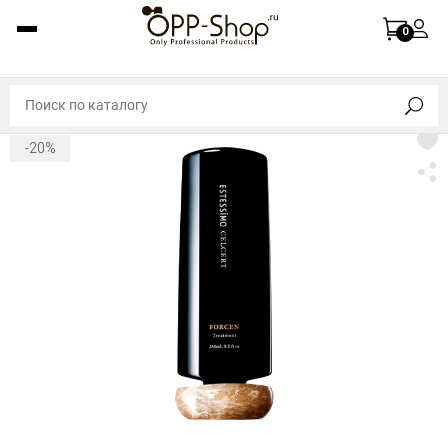
0
-20%