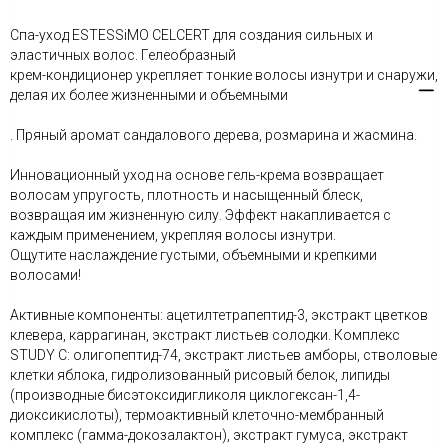
Спа-уход ESTESSiMO CELCERT для создания сильных и
эластичных волос. Гелеобразный
крем-кондиционер укрепляет тонкие волосы изнутри и снаружи,
делая их более жизненными и объемными
. Пряный аромат сандалового дерева, розмарина и жасмина.
Инновационный уход на основе гель-крема возвращает
волосам упругость, плотность и насыщенный блеск,
возвращая им жизненную силу. Эффект накапливается с
каждым применением, укрепляя волосы изнутри.
Ощутите наслаждение густыми, объемными и крепкими
волосами!
Активные компоненты: ацетилтетрапептид-3, экстракт цветков
клевера, каррагинан, экстракт листьев солодки. Комплекс
STUDY C: олигопептид-74, экстракт листьев амборы, стволовые
клетки яблока, гидролизованный рисовый белок, липиды
(производные бисэтоксидигликоля циклогексан-1,4-
диоксикислоты), термоактивный клеточно-мембранный
комплекс (гамма-докозалактон), экстракт гумуса, экстракт