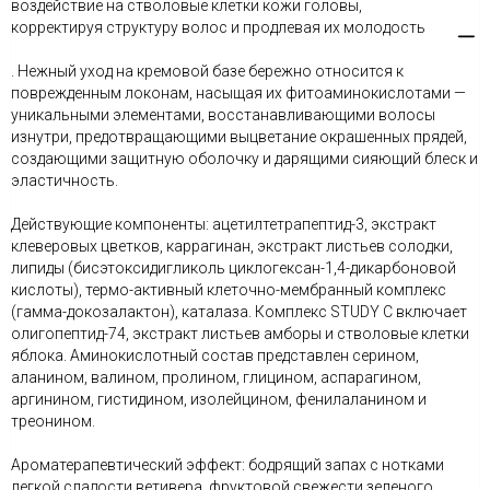
воздействие на стволовые клетки кожи головы,
корректируя структуру волос и продлевая их молодость
. Нежный уход на кремовой базе бережно относится к
поврежденным локонам, насыщая их фитоаминокислотами —
уникальными элементами, восстанавливающими волосы
изнутри, предотвращающими выцветание окрашенных прядей,
создающими защитную оболочку и дарящими сияющий блеск и
эластичность.
Действующие компоненты: ацетилтетрапептид-3, экстракт
клеверовых цветков, каррагинан, экстракт листьев солодки,
липиды (бисэтоксидигликоль циклогексан-1,4-дикарбоновой
кислоты), термо-активный клеточно-мембранный комплекс
(гамма-докозалактон), каталаза. Комплекс STUDY C включает
олигопептид-74, экстракт листьев амборы и стволовые клетки
яблока. Аминокислотный состав представлен серином,
аланином, валином, пролином, глицином, аспарагином,
аргинином, гистидином, изолейцином, фенилаланином и
треонином.
Ароматерапевтический эффект: бодрящий запах с нотками
легкой сладости ветивера, фруктовой свежести зеленого