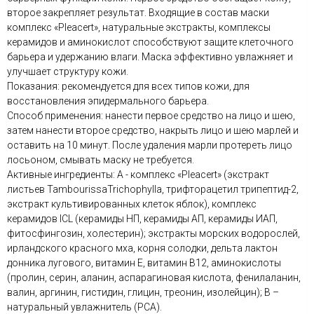
второе закрепляет результат. Входящие в состав маски
комплекс «Pleacert», натуральные экстракты, комплексы
керамидов и аминокислот способствуют защите клеточного
барьера и удержанию влаги. Маска эффективно увлажняет и
улучшает структуру кожи.
Показания: рекомендуется для всех типов кожи, для
восстановления эпидермального барьера.
Способ применения: нанести первое средство на лицо и шею,
затем нанести второе средство, накрыть лицо и шею марлей и
оставить на 10 минут. После удаления марли протереть лицо
лосьоном, смывать маску не требуется.
Активные ингредиенты: А - комплекс «Pleacert» (экстракт
листьев TambourissaTrichophylla, трифторацетил трипептид-2,
экстракт культивированных клеток яблок), комплекс
керамидов ICL (керамиды НП, керамиды АП, керамиды ИАП,
фитосфингозин, холестерин); экстракты морских водорослей,
ирландского красного мха, корня солодки, дельта лактон
донника лугового, витамин Е, витамин B12, аминокислоты
(пролин, серин, аланин, аспарагиновая кислота, фенилаланин,
валин, аргинин, гистидин, глицин, треонин, изолейцин); В –
натуральный увлажнитель (РСА).