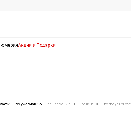
фюмерия
Акции и Подарки
овать:
по умолчанию
по названию
по цене
по популярнос