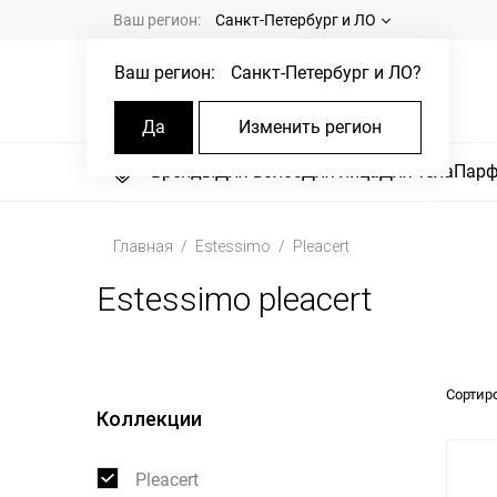
Ваш регион:
Санкт-Петербург и ЛО
Ваш регион:
Санкт-Петербург и ЛО
?
Да
Изменить регион
Бренды
Для волос
Для лица
Для тела
Пар
Главная
Estessimo
Pleacert
Estessimo pleacert
Сортир
Коллекции
Pleacert