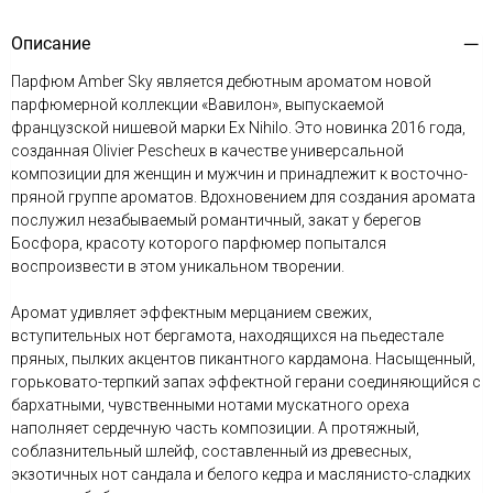
Описание
Парфюм Amber Sky является дебютным ароматом новой
парфюмерной коллекции «Вавилон», выпускаемой
французской нишевой марки Ex Nihilo. Это новинка 2016 года,
созданная Olivier Pescheux в качестве универсальной
композиции для женщин и мужчин и принадлежит к восточно-
пряной группе ароматов. Вдохновением для создания аромата
послужил незабываемый романтичный, закат у берегов
Босфора, красоту которого парфюмер попытался
воспроизвести в этом уникальном творении.
Аромат удивляет эффектным мерцанием свежих,
вступительных нот бергамота, находящихся на пьедестале
пряных, пылких акцентов пикантного кардамона. Насыщенный,
горьковато-терпкий запах эффектной герани соединяющийся с
бархатными, чувственными нотами мускатного ореха
наполняет сердечную часть композиции. А протяжный,
соблазнительный шлейф, составленный из древесных,
экзотичных нот сандала и белого кедра и маслянисто-сладких