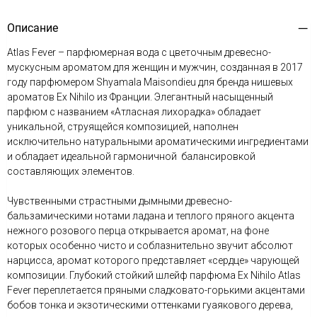
Описание
Atlas Fever – парфюмерная вода с цветочным древесно-
мускусным ароматом для женщин и мужчин, созданная в 2017
году парфюмером Shyamala Maisondieu для бренда нишевых
ароматов Ex Nihilo из Франции. Элегантный насыщенный
парфюм с названием «Атласная лихорадка» обладает
уникальной, струящейся композицией, наполнен
исключительно натуральными ароматическими ингредиентами
и обладает идеальной гармоничной балансировкой
составляющих элементов.
Чувственными страстными дымными древесно-
бальзамическими нотами ладана и теплого пряного акцента
нежного розового перца открывается аромат, на фоне
которых особенно чисто и соблазнительно звучит абсолют
нарцисса, аромат которого представляет «сердце» чарующей
композиции. Глубокий стойкий шлейф парфюма Ex Nihilo Atlas
Fever переплетается пряными сладковато-горькими акцентами
бобов тонка и экзотическими оттенками гуаякового дерева,