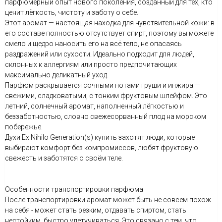
парфюмерный опыт нового поколения, созданный для тех, кто
ценит лёгкость, чистоту и заботу о себе.
Этот аромат — настоящая находка для чувствительной кожи: в
его составе полностью отсутствует спирт, поэтому вы можете
смело и щедро наносить его на всё тело, не опасаясь
раздражений или сухости. Идеально подходит для людей,
склонных к аллергиям или просто предпочитающих
максимально деликатный уход.
Парфюм раскрывается сочными нотами груши и инжира —
свежими, сладковатыми, с тонким фруктовым шлейфом. Это
летний, солнечный аромат, наполненный лёгкостью и
беззаботностью, словно свежесорванный плод на морском
побережье.
Духи Ex Nihilo Generation(s) купить захотят люди, которые
выбирают комфорт без компромиссов, любят фруктовую
свежесть и заботятся о своём теле.
Особенности транспортировки парфюма
После транспортировки аромат может быть не совсем похож
на себя - может стать резким, отдавать спиртом, стать
нестойким, быстро улетучиваться. Это связано с тем, что