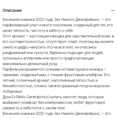
Описание
Весенняя новинка 2025 года, Экс Нихило Дженерейшнс, — это
парфюмерный опыт нового поколения, созданный для тех, кто
ценит лёгкость, чистоту и заботу о себе.
Этот аромат — настоящая находка для чувствительной кожи: в
его составе полностью отсутствует спирт, поэтому вы можете
смело и щедро наносить его на всё тело, не опасаясь
раздражений или сухости. Идеально подходит для людей,
склонных к аллергиям или просто предпочитающих
максимально деликатный уход.
Парфюм раскрывается сочными нотами груши и инжира —
свежими, сладковатыми, с тонким фруктовым шлейфом. Это
летний, солнечный аромат, наполненный лёгкостью и
беззаботностью, словно свежесорванный плод на морском
побережье.
Духи Ex Nihilo Generation(s) купить захотят люди, которые
выбирают комфорт без компромиссов, любят фруктовую
свежесть и заботятся о своём теле.
Весенняя новинка 2025 года, Экс Нихило Дженерейшнс, — это