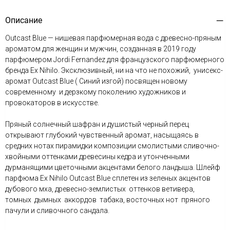
Описание
Outcast Blue — нишевая парфюмерная вода с древесно-пряным
ароматом для женщин и мужчин, созданная в 2019 году
парфюмером Jordi Fernandez для французского парфюмерного
бренда Ex Nihilo. Эксклюзивный, ни на что не похожий, унисекс-
аромат Outcast Blue ( Синий изгой) посвящен новому
современному и дерзкому поколению художников и
провокаторов в искусстве.
Пряный солнечный шафран и душистый черный перец
открывают глубокий чувственный аромат, насыщаясь в
средних нотах пирамидки композиции смолистыми сливочно-
хвойными оттенками древесины кедра и утонченными
дурманящими цветочными акцентами белого ландыша. Шлейф
парфюма Ex Nihilo Outcast Blue сплетен из зеленых акцентов
дубового мха, древесно-землистых оттенков ветивера,
томных дымных аккордов табака, восточных нот пряного
пачули и сливочного сандала.