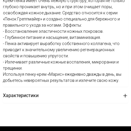
Крем-пенка имеет очень нежную структуру, которая не только
глубоко проникает внутрь, но и при этом очищает поры,
освобождая кожное дыхание. Средство относится к серии
«Пенок Греппмайер» и создано специально для бережного и
правильного ухода за ногами. Эффекты:
- Восстановление эластичности кожных покровов.
- Глубинное питание и насыщение, витаминизация.
- Пенка активирует выработку собственного коллагена, что
приводит к значительному увеличению регенерационных
свойств и повышению упругости.
- Излечивает различные кожные воспаления, микроранки и
трещинки.
Используя пенку-крем «Марис» ежедневно дважды в день, вы
добьетесь невероятных результатов и излечите свою кожу.
Характеристики