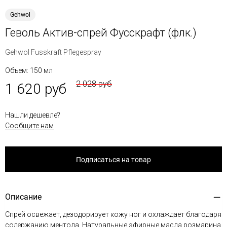
Gehwol
Геволь Актив-спрей Фусскрафт (флк.)
Gehwol Fusskraft Pflegespray
Объем: 150 мл
2 028 руб
1 620 руб
Нашли дешевле?
Сообщите нам
Подписаться на товар
Описание
Спрей освежает, дезодорирует кожу ног и охлаждает благодаря
содержанию ментола. Натуральные эфирные масла розмарина