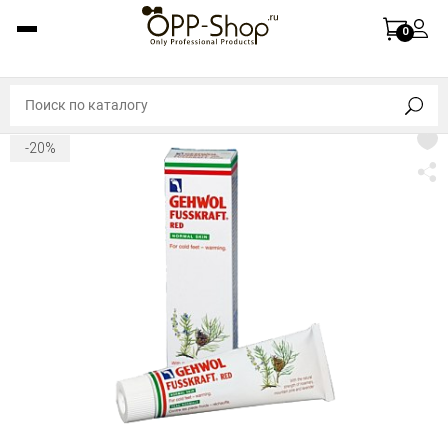
0
-20%