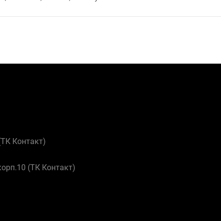
 (ТК Контакт)
корп.10 (ТК Контакт)