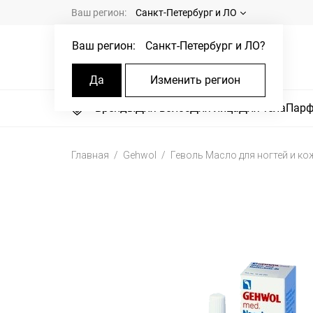
Ваш регион:
Санкт-Петербург и ЛО
Ваш регион:
Санкт-Петербург и ЛО
?
Да
Изменить регион
Бренды
Для волос
Для лица
Для тела
Пар
Главная
Gehwol
Геволь Масло для ногтей и ко