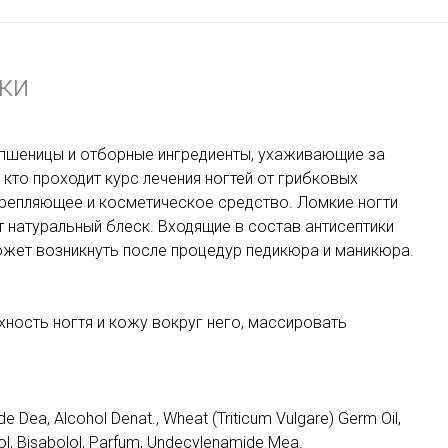
ки
пшеницы и отборные ингредиенты, ухаживающие за
кто проходит курс лечения ногтей от грибковых
крепляющее и косметическое средство. Ломкие ногти
 натуральный блеск. Входящие в состав антисептики
жет возникнуть после процедур педикюра и маникюра.
хность ногтя и кожу вокруг него, массировать
e Dea, Alcohol Denat., Wheat (Triticum Vulgare) Germ Oil,
nol, Bisabolol, Parfum, Undecylenamide Mea.