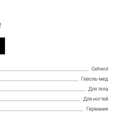
б
м
Gehwol
Геволь-мед
Для тела
Для ногтей
Германия