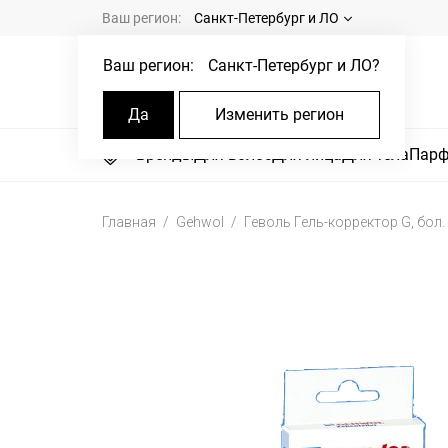
Ваш регион:
Санкт-Петербург и ЛО
Ваш регион:
Санкт-Петербург и ЛО
?
Да
Изменить регион
Бренды
Для волос
Для лица
Для тела
Пар
Главная
Gehwol
Геволь Гель-корректор G, бол.