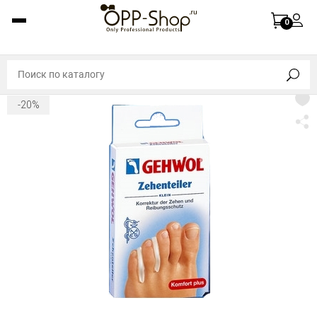
0
-20%